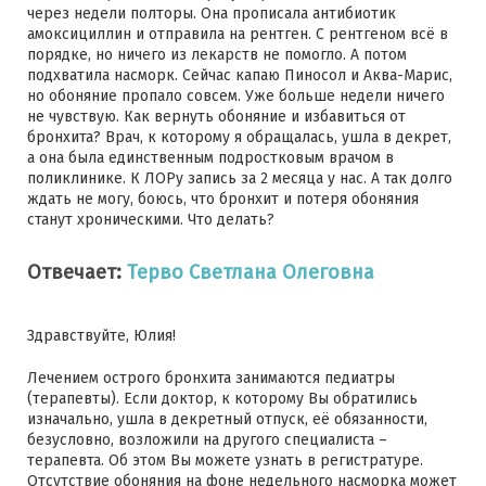
через недели полторы. Она прописала антибиотик
амоксициллин и отправила на рентген. С рентгеном всё в
порядке, но ничего из лекарств не помогло. А потом
подхватила насморк. Сейчас капаю Пиносол и Аква-Марис,
но обоняние пропало совсем. Уже больше недели ничего
не чувствую. Как вернуть обоняние и избавиться от
бронхита? Врач, к которому я обращалась, ушла в декрет,
а она была единственным подростковым врачом в
поликлинике. К ЛОРу запись за 2 месяца у нас. А так долго
ждать не могу, боюсь, что бронхит и потеря обоняния
станут хроническими. Что делать?
Отвечает:
Терво Светлана Олеговна
Здравствуйте, Юлия!
Лечением острого бронхита занимаются педиатры
(терапевты). Если доктор, к которому Вы обратились
изначально, ушла в декретный отпуск, её обязанности,
безусловно, возложили на другого специалиста –
терапевта. Об этом Вы можете узнать в регистратуре.
Отсутствие обоняния на фоне недельного насморка может