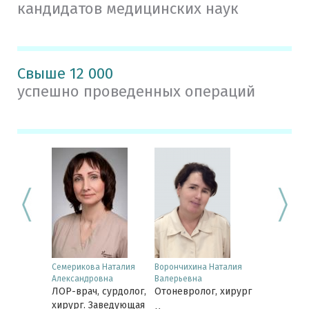
кандидатов медицинских наук
Свыше 12 000
успешно проведенных операций
юдмила
Семерикова Наталия
Ворончихина Наталия
Лобанова И
Александровна
Валерьевна
Юрьевна
 сурдолог
ЛОР-врач, сурдолог,
Отоневролог, хирург
ЛОР-врач, 
хирург. Заведующая