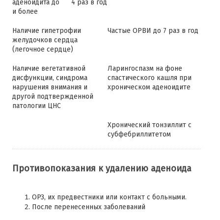
аденоидита до 4 раз в год
и более
Наличие гипетрофии
Частые ОРВИ до 7 раз в год
желудочков сердца
(легочное сердце)
Наличие вегетативной
Ларингоспазм на фоне
дисфункции, синдрома
спастического кашля при
нарушения внимания и
хроническом аденоидите
другой подтвержденной
патологии ЦНС
Хронический тонзиллит с
субфебриллитетом
Противопоказания к удалению аденоида
ОРЗ, их предвестники или контакт с больными.
После перенесенных заболеваний