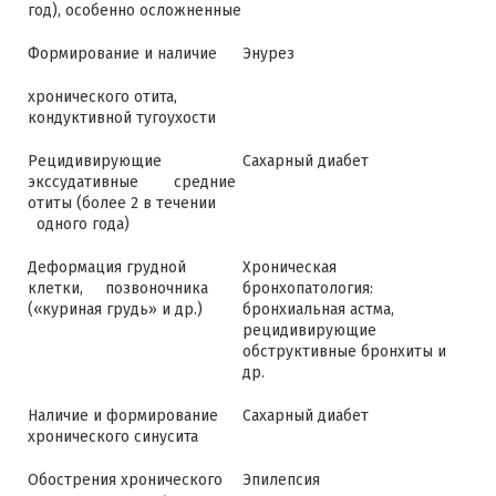
год), особенно осложненные
Формирование и наличие
Энурез
хронического отита,
кондуктивной тугоухости
Рецидивирующие
Сахарный диабет
экссудативные средние
отиты (более 2 в течении
одного года)
Деформация грудной
Хроническая
клетки, позвоночника
бронхопатология:
(«куриная грудь» и др.)
бронхиальная астма,
рецидивирующие
обструктивные бронхиты и
др.
Наличие и формирование
Сахарный диабет
хронического синусита
Обострения хронического
Эпилепсия