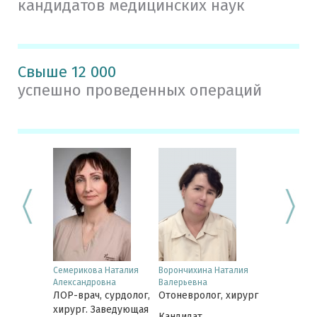
кандидатов медицинских наук
Свыше 12 000
успешно проведенных операций
юдмила
Семерикова Наталия
Ворончихина Наталия
Лобанова И
Александровна
Валерьевна
Юрьевна
 сурдолог
ЛОР-врач, сурдолог,
Отоневролог, хирург
ЛОР-врач, 
хирург. Заведующая
Кандидат