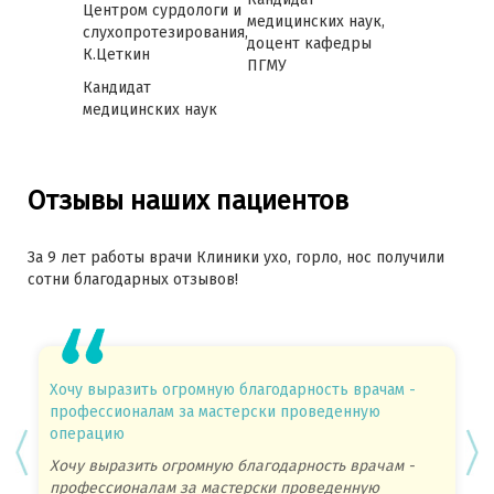
Центром сурдологи и
медицинских наук,
слухопротезирования,
доцент кафедры
К.Цеткин
ПГМУ
Кандидат
медицинских наук
Отзывы наших пациентов
За 9 лет работы врачи Клиники ухо, горло, нос получили
сотни благодарных отзывов!
Хочу выразить огромную благодарность врачам -
Оса
профессионалам за мастерски проведенную
про
операцию
Оса
Хочу выразить огромную благодарность врачам -
про
профессионалам за мастерски проведенную
пос