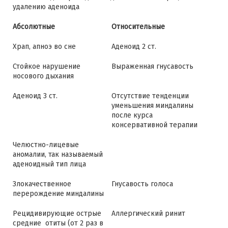
удалению аденоида
Абсолютные
Относительные
Храп, апноэ во сне
Аденоид 2 ст.
Стойкое нарушение
Выраженная гнусавость
носового дыхания
Аденоид 3 ст.
Отсутствие тенденции
уменьшения миндалины
после курса
консервативной терапии
Челюстно-лицевые
аномалии, так называемый
аденоидный тип лица
Злокачественное
Гнусавость голоса
перерождение миндалины
Рецидивирующие острые
Аллергический ринит
средние отиты (от 2 раз в