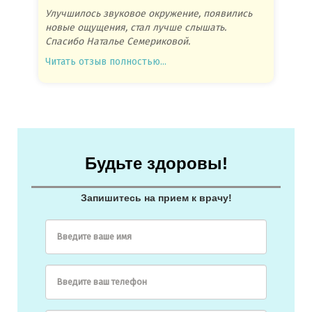
Улучшилось звуковое окружение, появились
Спасиб
новые ощущения, стал лучше слышать.
посове
Спасибо Наталье Семериковой.
очень 
Читать отзыв полностью...
Читать
Будьте здоровы!
Запишитесь на прием к врачу!
Введите ваше имя
Введите ваш телефон