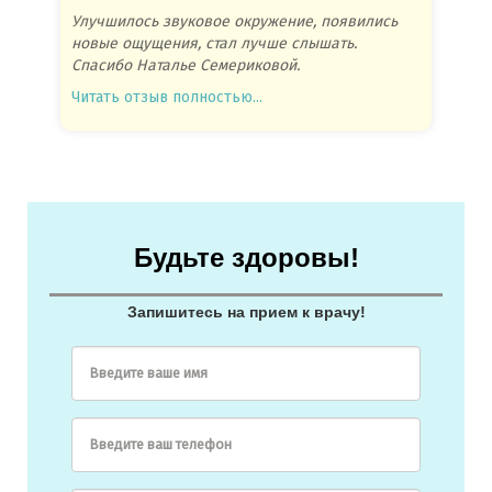
Улучшилось звуковое окружение, появились
Спасиб
новые ощущения, стал лучше слышать.
посове
Спасибо Наталье Семериковой.
очень 
Читать отзыв полностью...
Читать
Будьте здоровы!
Запишитесь на прием к врачу!
Введите ваше имя
Введите ваш телефон