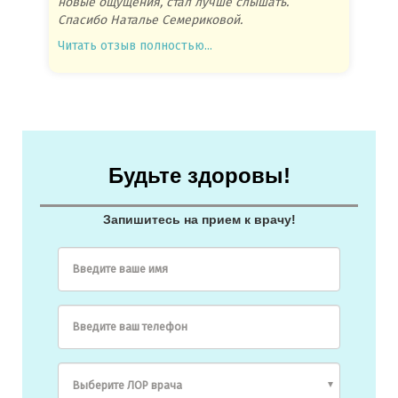
новые ощущения, стал лучше слышать.
посове
Спасибо Наталье Семериковой.
очень 
Читать отзыв полностью...
Читать
Будьте здоровы!
Запишитесь на прием к врачу!
Введите ваше имя
Введите ваш телефон