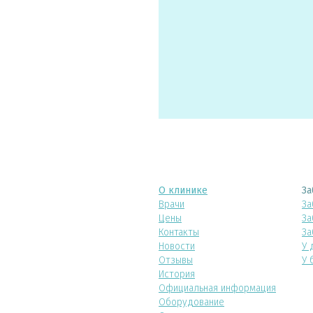
О клинике
За
Врачи
За
Цены
За
Контакты
За
Новости
У 
Отзывы
У 
История
Официальная информация
Оборудование