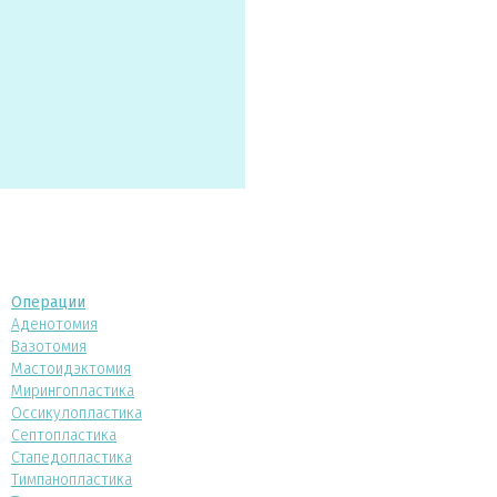
Операции
Аденотомия
Вазотомия
Мастоидэктомия
Мирингопластика
Оссикулопластика
Септопластика
Стапедопластика
Тимпанопластика