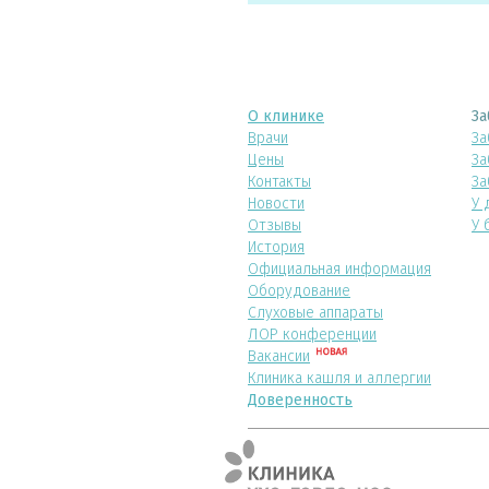
О клинике
За
Врачи
За
Цены
За
Контакты
За
Новости
У 
Отзывы
У 
История
Официальная информация
Оборудование
Слуховые аппараты
ЛОР конференции
Вакансии
Клиника кашля и аллергии
Доверенность