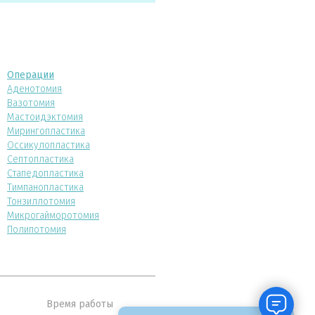
Операции
Аденотомия
Вазотомия
Мастоидэктомия
Мирингопластика
Оссикулопластика
Септопластика
Стапедопластика
Тимпанопластика
Тонзиллотомия
Микрогайморотомия
Полипотомия
Время работы