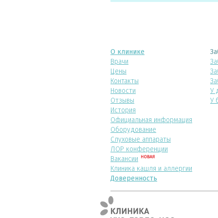
О клинике
За
Врачи
За
Цены
За
Контакты
За
Новости
У 
Отзывы
У 
История
Официальная информация
Оборудование
Слуховые аппараты
ЛОР конференции
Вакансии
Клиника кашля и аллергии
Доверенность