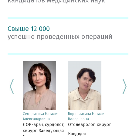
кандидатов медицинских наук
Свыше 12 000
успешно проведенных операций
юдмила
Семерикова Наталия
Ворончихина Наталия
Лобанова И
Александровна
Валерьевна
Юрьевна
 сурдолог
ЛОР-врач, сурдолог,
Отоневролог, хирург
ЛОР-врач, 
хирург. Заведующая
Кандидат