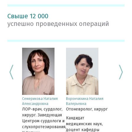
Свыше 12 000
успешно проведенных операций
юдмила
Семерикова Наталия
Ворончихина Наталия
Лобанова И
Александровна
Валерьевна
Юрьевна
 сурдолог
ЛОР-врач, сурдолог,
Отоневролог, хирург
ЛОР-врач, 
хирург. Заведующая
Кандидат
Центром сурдологи и
медицинских наук,
слухопротезирования,
доцент кафедры