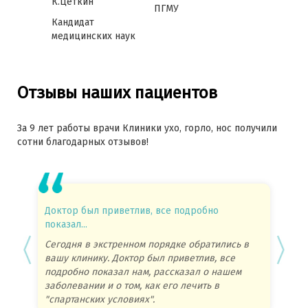
К.Цеткин
ПГМУ
Кандидат
медицинских наук
Отзывы наших пациентов
За 9 лет работы врачи Клиники ухо, горло, нос получили
сотни благодарных отзывов!
Доктор был приветлив, все подробно
Еще бы
показал...
Вновь 
Сегодня в экстренном порядке обратились в
клиник
вашу клинику. Доктор был приветлив, все
удивле
подробно показал нам, рассказал о нашем
Читать
заболевании и о том, как его лечить в
"спартанских условиях".