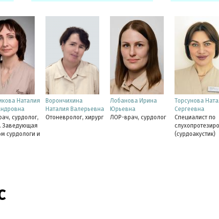
икова Наталия
Ворончихина
Лобанова Ирина
Торсунова Ната
андровна
Наталия Валерьевна
Юрьевна
Сергеевна
ач, сурдолог,
Отоневролог, хирург
ЛОР-врач, сурдолог
Специалист по
. Заведующая
слухопротезир
м сурдологи и
(сурдоакустик)
ротезирования,
дат
Кандидат
ин
нских наук
медицинских наук,
доцент кафедры
ПГМУ
с