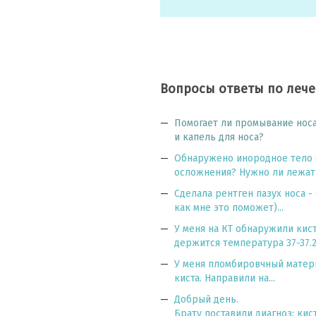
Вопросы ответы по леч
Помогает ли промывание носа
и капель для носа?
Обнаружено инородное тело 
осложнения? Нужно ли лежать 
Сделала рентген пазух носа -
как мне это поможет)...
У меня на КТ обнаружили кист
держится температура 37-37.2..
У меня пломбировчный матери
киста. Направили на...
Добрый день.
Брату поставили диагноз: кис