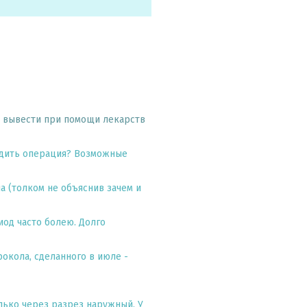
у вывести при помощи лекарств
одить операция? Возможные
ла (толком не объяснив зачем и
риод часто болею. Долго
окола, сделанного в июле -
олько через разрез наружный. У