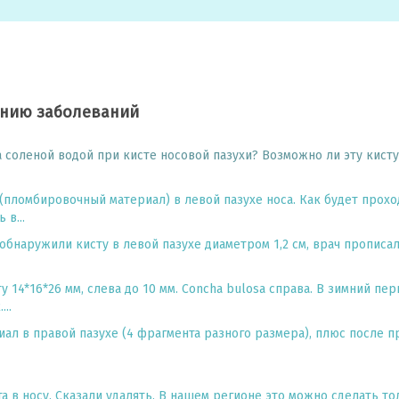
ению заболеваний
 соленой водой при кисте носовой пазухи? Возможно ли эту кист
(пломбировочный материал) в левой пазухе носа. Как будет прох
в...
 обнаружили кисту в левой пазухе диаметром 1,2 см, врач прописа
у 14*16*26 мм, слева до 10 мм. Concha bulosa справа. В зимний пе
..
ал в правой пазухе (4 фрагмента разного размера), плюс после пр
та в носу. Сказали удалять. В нашем регионе это можно сделать т