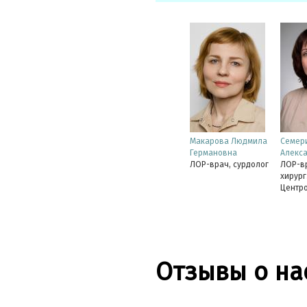
Макарова Людмила
Семер
Германовна
Алекс
ЛОР-врач, сурдолог
ЛОР-вр
хирург
Центро
слухоп
Канди
К.Цетк
медици
Отзывы о на