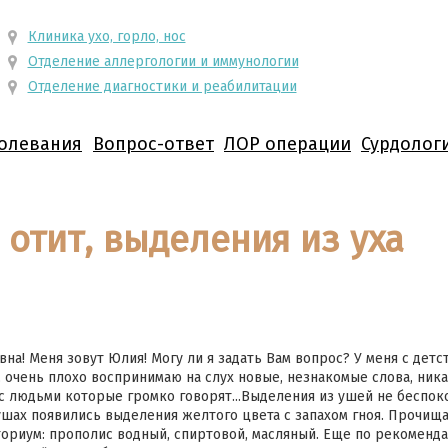
Клиника ухо, горло, нос
Отделение аллергологии и иммунологии
Отделение диагностики и реабилитации
олевания
Вопрос-ответ
ЛОР операции
Сурдолог
отит, выделения из уха
на! Меня зовут Юлия! Могу ли я задать Вам вопрос? У меня с дет
х, очень плохо воспринимаю на слух новые, незнакомые слова, ник
с людьми которые громко говорят...Выделения из ушей не беспоко
шах появились выделения желтого цвета с запахом гноя. Прочища
ориум: прополис водный, спиртовой, масляный. Еще по рекоменда