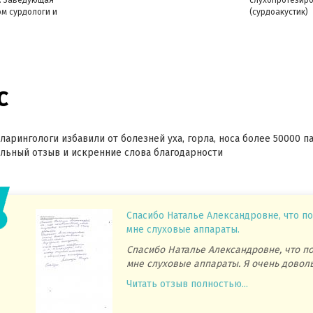
м сурдологи и
(сурдоакустик)
ротезирования,
дат
Кандидат
ин
нских наук
медицинских наук,
доцент кафедры
ПГМУ
с
ларингологи избавили от болезней уха, горла, носа более 50000 п
ьный отзыв и искренние слова благодарности
Спасибо Наталье Александровне, что посо
мне слуховые аппараты.
Спасибо Наталье Александровне, что посо
мне слуховые аппараты. Я очень довольна.
Читать отзыв полностью...