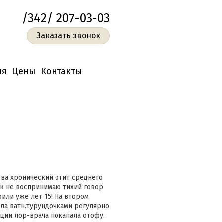
/342/ 207-03-03
Заказать звонок
ия
Цены
Контакты
ства хронический отит среднего
ак не воспринимаю тихий говор
или уже лет 15! На втором
ла ватн.турундочками регулярно
ции лор-врача покапала отофу.