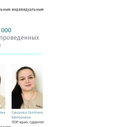
ельным индивидуальным
 000
 проведенных
й
лья
Суворова Светлана
Викторовна
ЛОР-врач, сурдолог
ованию