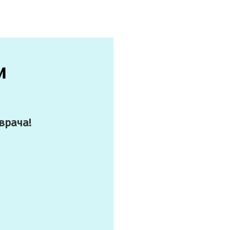
и
врача!