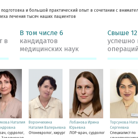
 подготовка и большой практический опыт в сочетании с внимат
пеха лечения тысяч наших пациентов
В том числе 6
Свыше 12
т в
кандидатов
успешно
медицинских наук
операци
икова Наталия
Ворончихина
Лобанова Ирина
Торсунова Ната
андровна
Наталия Валерьевна
Юрьевна
Сергеевна
ач, сурдолог,
Отоневролог, хирург
ЛОР-врач, сурдолог
Специалист по
. Заведующая
слухопротезир