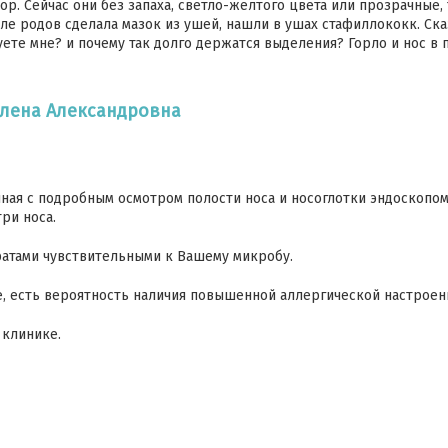
ор. Сейчас они без запаха, светло-желтого цвета или прозрачные,
сле родов сделала мазок из ушей, нашли в ушах стафиллококк. Ск
ете мне? и почему так долго держатся выделения? Горло и нос в п
Елена Александровна
ная с подробным осмотром полости носа и носоглотки эндоскопом
ри носа.
ратами чувствительными к Вашему микробу.
е, есть вероятность наличия повышенной аллергической настроен
 клинике.