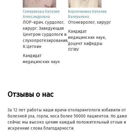
юдмила
Семерикова Наталия
Ворончихина Наталия
Лобанова И
Александровна
Валерьевна
Юрьевна
 сурдолог
ЛОР-врач, сурдолог,
Отоневролог, хирург
ЛОР-врач, 
хирург. Заведующая
Кандидат
Центром сурдологи и
медицинских наук,
слухопротезирования,
доцент кафедры
К.Цеткин
ПГМУ
Кандидат
медицинских наук
Отзывы о нас
За 12 лет работы наши врачи отоларингологи избавили от
болезней уха, горла, носа более 50000 пациентов. Но даже
сейчас мы высоко ценим каждый положительный отзыв и
искренние слова благодарности