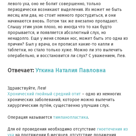
левого уха, оно не болит совершенно, только
периодически возникают выделения. Их может не быть
месяц или два, но стоит немного простудиться, и они
начинаются вновь. Потом так же внезапно пропадают.
Слышу этим ухом плохо, но иногда что то как будто
прорывается, и появляется абсолютный слух, но
ненадолго. Еще у меня сломан нос, может быть это одна из
причин? Был у врача, он прописал какие-то капли и
таблетки, но стало только хуже. Можно ли это вылечить
операбельно, и восстановится ли слух? С уважением, Лев.
Отвечает:
Уткина Наталия Павловна
Здравствуйте, Лев!
Хронический гнойный средний отит
– одно из немногих
хронических заболеваний, которое можно вылечить
хирургическим путём, существенно улучшив слух.
Операция называется
тимпанопластика
.
Для её проведения необходимо отсутствие
гноетечения из
уха
на протяжении 6 месяцев, отсутствие поражения