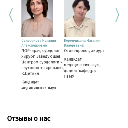
юдмила
Семерикова Наталия
Ворончихина Наталия
Лобанова И
Александровна
Валерьевна
Юрьевна
 сурдолог
ЛОР-врач, сурдолог,
Отоневролог, хирург
ЛОР-врач, 
хирург. Заведующая
Кандидат
Центром сурдологи и
медицинских наук,
слухопротезирования,
доцент кафедры
К.Цеткин
ПГМУ
Кандидат
медицинских наук
Отзывы о нас