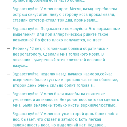
органов,проблемы есть часто болею...
Здравствуйте. У меня вопрос. Месяц назад переболела
острым синуситом, левую сторону носа прокалывали,
ставили котетор-стоял три дня, промывали,...
Здравствуйте. Подскажите пожалуйста. Это нормальные
выделения? Или при аллергическом рините такое
возможно? По фото плохо получается, но цвет...
Ребенку 12 лет, с головными болями обратились к
невропатологу. Сделали МРТ головного мозга. В
описании - умеренный отек слизистой основной
пазухи...
Здравствуйте, неделю назад начался насморк,сейчас
выделения более густые и пропало частично обоняние,
второй день очень сильно болит голова в...
Здравствуйте. У меня были жалобы на снижение
умственной активности. Невролог посоветовал сделать
МРТ. Были выявлены только кисты верхнечелюстных...
Здравствуйте! У меня вот уже второй день болит лоб и
нос, бывает, что отдает в затылок. Есть легкая
заложенность носа, но выделений нет. Недавно...