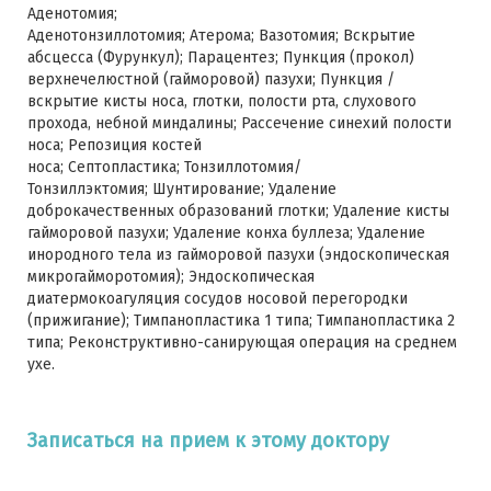
Аденотомия;
Аденотонзиллотомия; Атерома; Вазотомия; Вскрытие
абсцесса (Фурункул); Парацентез; Пункция (прокол)
верхнечелюстной (гайморовой) пазухи; Пункция /
вскрытие кисты носа, глотки, полости рта, слухового
прохода, небной миндалины; Рассечение синехий полости
носа; Репозиция костей
носа; Септопластика; Тонзиллотомия/
Тонзиллэктомия; Шунтирование; Удаление
доброкачественных образований глотки; Удаление кисты
гайморовой пазухи; Удаление конха буллеза; Удаление
инородного тела из гайморовой пазухи (эндоскопическая
микрогайморотомия); Эндоскопическая
диатермокоагуляция сосудов носовой перегородки
(прижигание); Тимпанопластика 1 типа; Тимпанопластика 2
типа; Реконструктивно-санирующая операция на среднем
ухе.
Записаться на прием к этому доктору