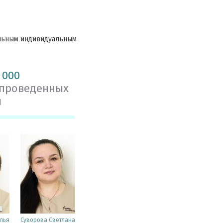
ельным индивидуальным
 000
 проведенных
й
лья
Суворова Светлана