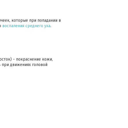
чеек, которые при попадании в
го
воспаления среднего уха
.
росток) − покраснение кожи,
ь при движениях головой