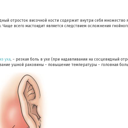
дный отросток височной кости содержит внутри себя множество я
. Чаще всего мастоидит является следствием осложнения гнойно
из уха
, − резкая боль в ухе (при надавливании на сосцевидный от
ивание ушной раковины − повышение температуры − головная бол