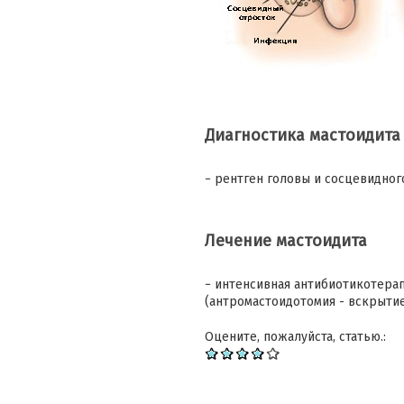
Диагностика мастоидита
− рентген головы и сосцевидно
Лечение мастоидита
− интенсивная антибиотикотера
(антромастоидотомия - вскрыти
Оцените, пожалуйста, статью.: