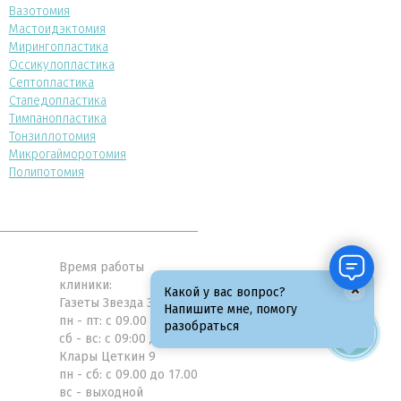
Вазотомия
Мастоидэктомия
Мирингопластика
Оссикулопластика
Септопластика
Стапедопластика
Тимпанопластика
Тонзиллотомия
Микрогайморотомия
Полипотомия
Время работы
клиники:
×
Какой у вас вопрос?
Газеты Звезда 31а
Напишите мне, помогу
пн - пт: с 09.00 до 21.00
разобраться
сб - вс: с 09:00 до 19:00
Клары Цеткин 9
пн - сб: с 09.00 до 17.00
вс - выходной