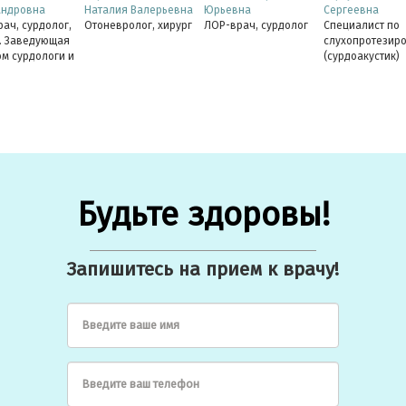
андровна
Наталия Валерьевна
Юрьевна
Сергеевна
ач, сурдолог,
Отоневролог, хирург
ЛОР-врач, сурдолог
Специалист по
. Заведующая
слухопротезир
м сурдологи и
(сурдоакустик)
ротезирования,
дат
Кандидат
ин
нских наук
медицинских наук,
доцент кафедры
ПГМУ
Будьте здоровы!
Запишитесь на прием к врачу!
Введите ваше имя
Введите ваш телефон