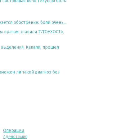
и постоянная вяло текущая боль
ается обострение: боли очень...
ым врачам, ставили ТУГОУХОСТЬ,
 выделения. Капали, прошел
озможен ли такой диагноз без
Операции
Аденотомия