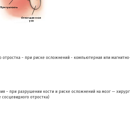
го отростка − при риске осложнений - компьютерная или магнитн
пия − при разрушении кости и риске осложнений на мозг — хирур
е сосцевидного отростка)