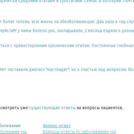
дически средними отитами и туботитами. Сейчас в Болгарии. Почт
ет болит голова, всю жизнь на обезболивающих. Два раза в год случ
луйста!!!! у мамы болело ухо, закладывало, 2 месяца ездила к разн
ться с правосторонним хроническим отитом. Постоянные гнойные
лет поставили диагноз "мастоидит", но к счастью под вопросом. В
осмотреть уже
существующие ответы
на вопросы пациентов.
болевания
Вопрос-ответ
болевания уха
Вопросы-ответы по заболеваниям уха