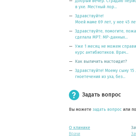
Добрый вечер. Страдаю перио
в ухе. Местный лор...
Здравствуйте!
Моей маме 69 лет, у нее 45 л
Здравствуйте, помогите, пожа
сделала МРТ: МР-данных...
Уже 1 месяц не можем справи
курс антибиотиков. Врач...
Как выличить мастоидит?
Здравствуйте! Моему сыну 15 
гноетечения из уха, без...
Задать вопрос
Вы можете
задать вопрос
или п
О клинике
За
Врачи
За