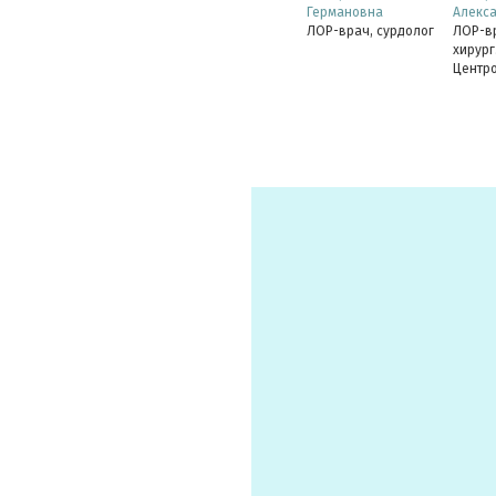
Германовна
Алекс
ЛОР-врач, сурдолог
ЛОР-вр
хирург
Центро
слухоп
Канди
К.Цетк
медици