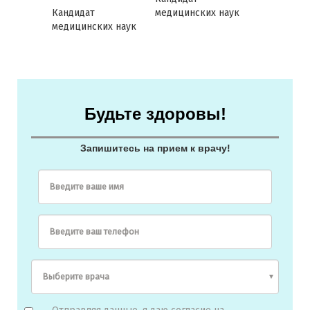
ь Клиники
Заведующ
Кандидат
медицинских наук
 нос
отделением
медицинских наук
Звезда 31а
их наук
Будьте здоровы!
Запишитесь на прием к врачу!
Введите ваше имя
Введите ваш телефон