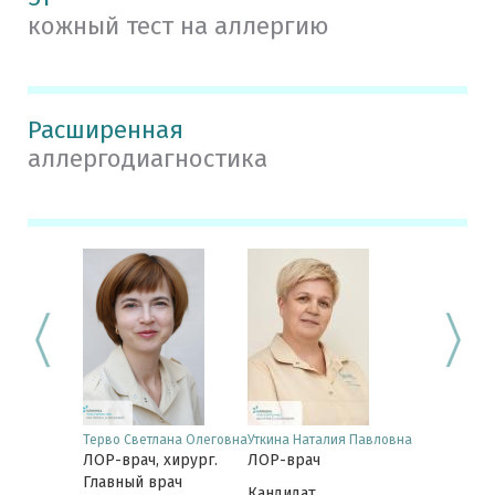
кожный тест на аллергию
Расширенная
аллергодиагностика
 Елена
Терво Светлана Олеговна
Уткина Наталия Павловна
Синдяев Але
вна
ЛОР-врач, хирург.
ЛОР-врач
Викторович
хирург,
ЛОР-врач, 
Главный врач
Кандидат