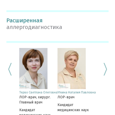
Расширенная
аллергодиагностика
 Елена
Терво Светлана Олеговна
Уткина Наталия Павловна
Синдяев Але
вна
ЛОР-врач, хирург.
ЛОР-врач
Викторович
хирург,
ЛОР-врач, 
Главный врач
Кандидат
ь Клиники
Заведующ
Кандидат
медицинских наук
 нос
отделением