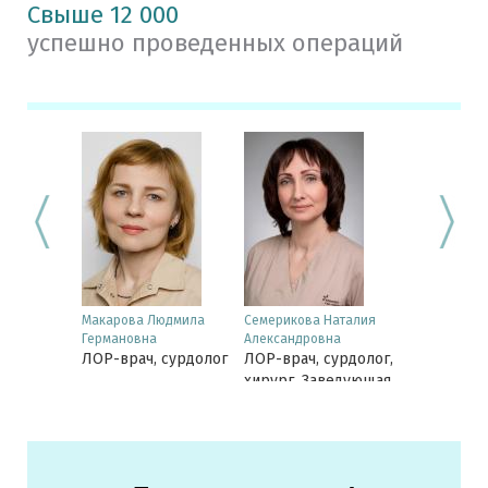
Свыше 12 000
успешно проведенных операций
Макарова Людмила
Семерикова Наталия
Ворончихина
Германовна
Александровна
Валерьевна
ЛОР-врач, сурдолог
ЛОР-врач, сурдолог,
Отоневроло
хирург. Заведующая
Кандидат
Центром сурдологи и
медицински
слухопротезирования,
доцент ка
К.Цеткин
ПГМУ
Кандидат