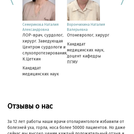
юдмила
Семерикова Наталия
Ворончихина Наталия
Лобанова И
Александровна
Валерьевна
Юрьевна
 сурдолог
ЛОР-врач, сурдолог,
Отоневролог, хирург
ЛОР-врач, 
хирург. Заведующая
Кандидат
Центром сурдологи и
медицинских наук,
слухопротезирования,
доцент кафедры
К.Цеткин
ПГМУ
Кандидат
медицинских наук
Отзывы о нас
За 12 лет работы наши врачи отоларингологи избавили от
болезней уха, горла, носа более 50000 пациентов. Но даже
сейчас мы высоко ценим каждый положительный отзыв и