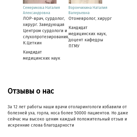
юдмила
Семерикова Наталия
Ворончихина Наталия
Лобанова И
Александровна
Валерьевна
Юрьевна
 сурдолог
ЛОР-врач, сурдолог,
Отоневролог, хирург
ЛОР-врач, 
хирург. Заведующая
Кандидат
Центром сурдологи и
медицинских наук,
слухопротезирования,
доцент кафедры
К.Цеткин
ПГМУ
Кандидат
медицинских наук
Отзывы о нас
За 12 лет работы наши врачи отоларингологи избавили от
болезней уха, горла, носа более 50000 пациентов. Но даже
сейчас мы высоко ценим каждый положительный отзыв и
искренние слова благодарности