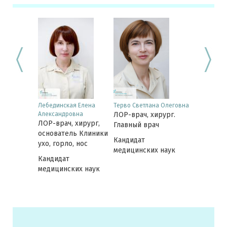
Лебединская Елена
Терво Светлана Олеговна
Уткина Ната
Александровна
ЛОР-врач, хирург.
ЛОР-врач
ЛОР-врач, хирург,
Главный врач
Кандидат
основатель Клиники
Кандидат
медицинск
ухо, горло, нос
медицинских наук
Кандидат
медицинских наук