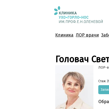
Клиника
ЛОР врачи
Заб
Головач Све
ЛОР-в
Стаж 3
Запи
Обра