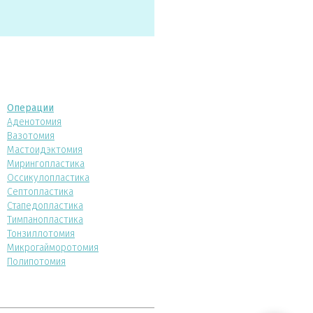
Операции
Аденотомия
Вазотомия
Мастоидэктомия
Мирингопластика
Оссикулопластика
Септопластика
Стапедопластика
Тимпанопластика
Тонзиллотомия
Микрогайморотомия
Полипотомия