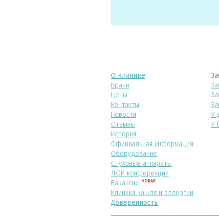
О клинике
За
Врачи
За
Цены
За
Контакты
За
Новости
У 
Отзывы
У 
История
Официальная информация
Оборудование
Слуховые аппараты
ЛОР конференции
Вакансии
Клиника кашля и аллергии
Доверенность