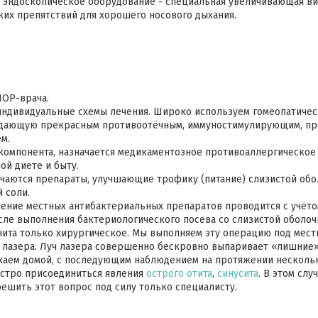
 эндоскопическое оборудование - специальная увеличивающая ви
ких препятствий для хорошего носового дыхания.
ЛОР-врача.
индивидуальные схемы лечения. Широко используем гомеопатиче
ладающую прекрасным противоотёчным, иммуностимулирующим, п
м.
компонента, назначается медикаментозное противоаллергическое 
ой диете и быту.
чаются препараты, улучшающие трофику (питание) слизистой об
 соли.
ение местных антибактериальных препаратов проводится с учёто
сле выполнения бактериологического посева со слизистой оболочк
ита только хирургическое. Мы выполняем эту операцию под мест
 лазера. Луч лазера совершенно бескровно выпаривает «лишние» 
каем домой, с последующим наблюдением на протяжении нескольк
ыстро присоединиться явления
острого отита
,
синусита
. В этом сл
ешить этот вопрос под силу только специалисту.