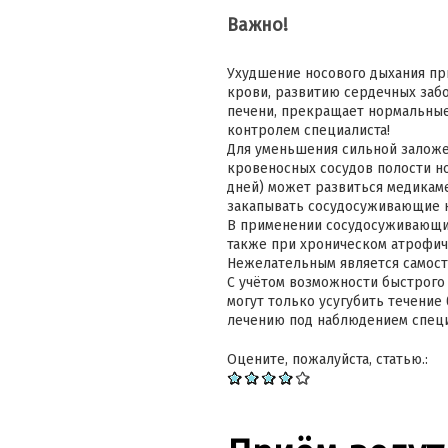
Важно!
Ухудшение носового дыхания пр
крови, развитию сердечных забо
печени, прекращает нормальные 
контролем специалиста!
Для уменьшения сильной залож
кровеносных сосудов полости но
дней) может развиться медикаме
закапывать сосудосуживающие к
В применении сосудосуживающих
также при хроническом атрофич
Нежелательным является самосто
С учётом возможности быстрого
могут только усугубить течение
лечению под наблюдением специ
Оцените, пожалуйста, статью.: