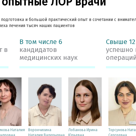
 опытные ЛОР врачи
 подготовка и большой практический опыт в сочетании с внимат
пеха лечения тысяч наших пациентов
В том числе 6
Свыше 12
т в
кандидатов
успешно
медицинских наук
операци
икова Наталия
Ворончихина
Лобанова Ирина
Торсунова Ната
андровна
Наталия Валерьевна
Юрьевна
Сергеевна