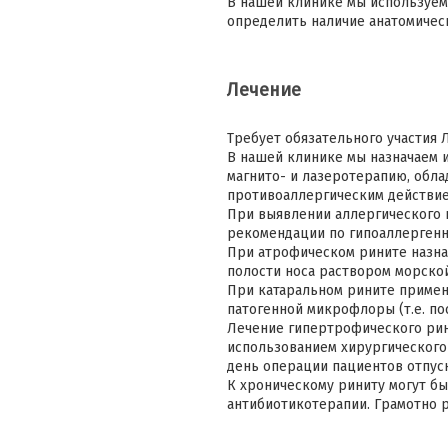
В нашей клинике мы используем
определить наличие анатомичес
Лечение
Требует обязательного участия 
В нашей клинике мы назначаем 
магнито- и лазеротерапию, об
противоаллергическим действие
При выявлении аллергического 
рекомендации по гипоаллергенн
При атрофическом рините назна
полости носа раствором морской
При катаральном рините примен
патогенной микрофлоры (т.е. по
Лечение гипертрофического рин
использованием хирургического
день операции пациентов отпус
К хроническому риниту могут б
антибиотикотерапии. Грамотно р