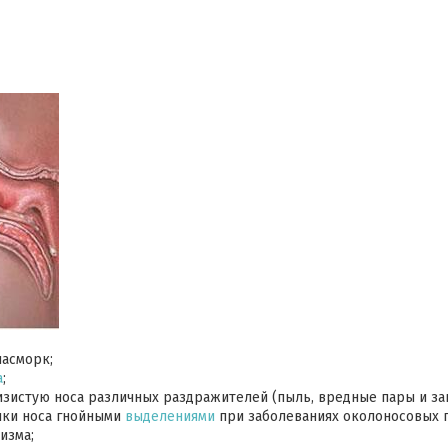
насморк;
а
;
изистую носа различных раздражителей (пыль, вредные пары и зап
чки носа гнойными
выделениями
при заболеваниях околоносовых п
изма;