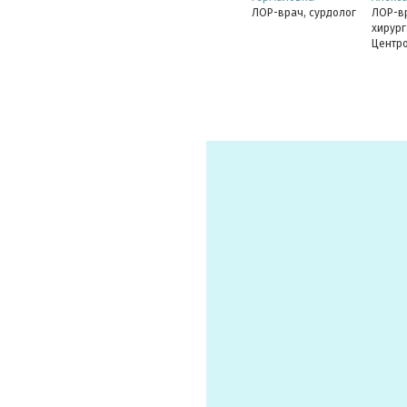
ЛОР-врач, сурдолог
ЛОР-вр
хирург
Центро
слухоп
Канди
К.Цетк
медици