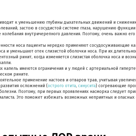
иводит к уменьшению глубины дыхательных движений и снижени
леваний, застою в сосудистой системе глаза, нарушению функци
колебания внутричерепного давления. Поэтому, очень важно его 
енности носа пациенты нередко применяют сосудосуживающие ка
са и уменьшают отек слизистой оболочки носа. При их длительно
нтозный ринит, когда изменяется слизистая оболочка носа и возн
апли.
 капель имеются ограничения и у людей с артериальной гипертен
еском рините.
ятельное применение настоев и отваров трав, учитывая увеличен
 развития осложнений (
острого отита
,
cинусита
) согревающие про
 болезни. Поэтому, при первых проявлениях насморка следует пр
алиста. Это поможет избежать возможных неприятных и опасных