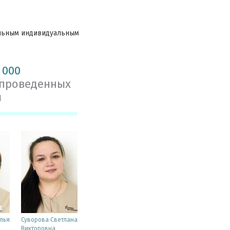
ельным индивидуальным
 000
 проведенных
й
лья
Суворова Светлана
Викторовна