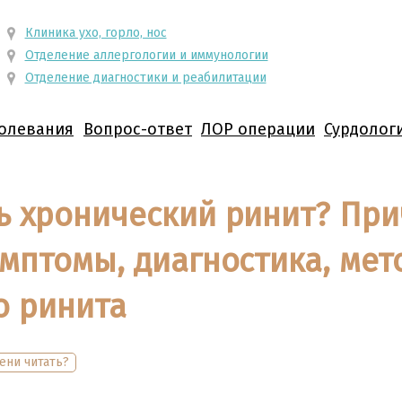
Клиника ухо, горло, нос
Отделение аллергологии и иммунологии
Отделение диагностики и реабилитации
олевания
Вопрос-ответ
ЛОР операции
Сурдолог
ь хронический ринит? При
имптомы, диагностика, ме
о ринита
ени читать?