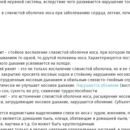
ой нервной системы, вследствие чего развивается нарушение то
в слизистой оболочке носа при заболеваниях сердца, легких, поч
ит - стойкое воспаление слизистой оболочки носа, при котором 
ыванием то одной, то другой половины носа. Характеризуется по
вого дыхания усиливается на холоде.
й ринит - это не только воспаление слизистой оболочки, но и ее
к закрытию просвета носовых ходов и стойкому нарушению носов
затрудненным носовым дыханием и обильным слизисто-гнойным о
ически не улучшает носовое дыхание.
Нарушается обоняние
(восп
 сон, сухость во рту, снижение трудоспособности.
нит - это истончение слизистой оболочки носа, расширение носо
ки, затрудняющие носовое дыхание, нарушается обоняние. Субъек
ется водянистыми выделениями слизи из носа с зудом, жжением, 
о являются: домашняя пыль, клещи, обитающие в домашней пыли, 
, паутина и т.д. Он может быть круглогодичным.
никает только в период цветения определенных растений, в таком