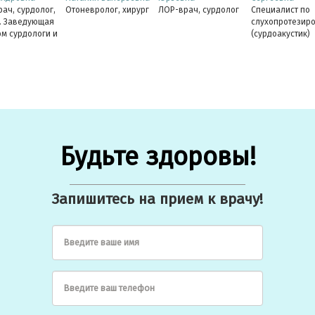
ач, сурдолог,
Отоневролог, хирург
ЛОР-врач, сурдолог
Специалист по
. Заведующая
слухопротезир
м сурдологи и
(сурдоакустик)
ротезирования,
дат
Кандидат
ин
нских наук
медицинских наук,
доцент кафедры
ПГМУ
Будьте здоровы!
Запишитесь на прием к врачу!
Введите ваше имя
Введите ваш телефон