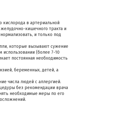
ю кислорода в артериальной
и желудочно-кишечного тракта и
нормализовать, и только под
пли, которые вызывают сужение
м использовании (более 7-10
икает постоянная необходимость
зией, беременных, детей, а
ие числа людей с аллергией.
цедуры без рекомендации врача
инять необходимые меры по его
 осложнений.