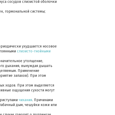
нуса сосудов слизистой оболочки
ек, гормональной системы;
периодически ухудшается носовое
стоянными
слизисто-гнойными
 значительное утолщение,
ого дыхания, вынуждая дышать
тделяемым. Применение
риятие запахов). При этом
вых ходов. При этом выделяется
тивные ощущения сухости могут
приступами
чихания
. Причинами
табачный дым, чешуйки кожи или
 случае говорят о поллинозе,