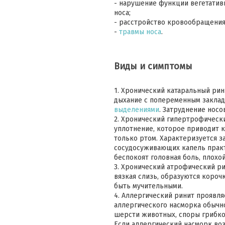
- нарушение функции вегетативн
носа;
- расстройство кровообращения 
-
травмы носа
.
Виды и симптомы
1. Хронический катаральный рин
дыхание с попеременным заклад
выделениями
. Затруднение носо
2. Хронический гипертрофически
уплотнение, которое приводит 
только ртом. Характеризуется 
сосудосуживающих капель практ
беспокоят головная боль, плохой
3. Хронический атрофический ри
вязкая слизь, образуются короч
быть мучительными.
4. Аллергический ринит проявля
аллергического насморка обычн
шерсти животных, споры грибков
Если аллергический насморк воз