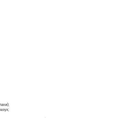
ахи);
азух;