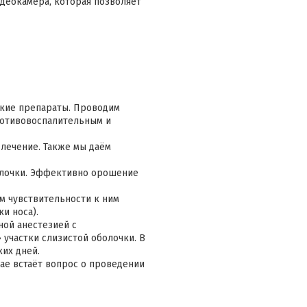
деокамера, которая позволяет
ские препараты. Проводим
ротивовоспалительным и
лечение. Также мы даём
олочки. Эффективно орошение
м чувствительности к ним
и носа).
ной анестезией с
участки слизистой оболочки. В
их дней.
учае встаёт вопрос о проведении