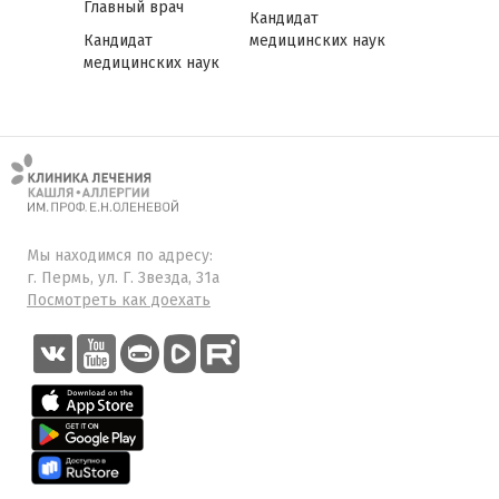
хирург,
ЛОР-врач, 
Главный врач
Кандидат
ь Клиники
Заведующ
Кандидат
медицинских наук
 нос
отделением
медицинских наук
Звезда 31а
их наук
Мы находимся по адресу:
г. Пермь, ул. Г. Звезда, 31а
Посмотреть как доехать