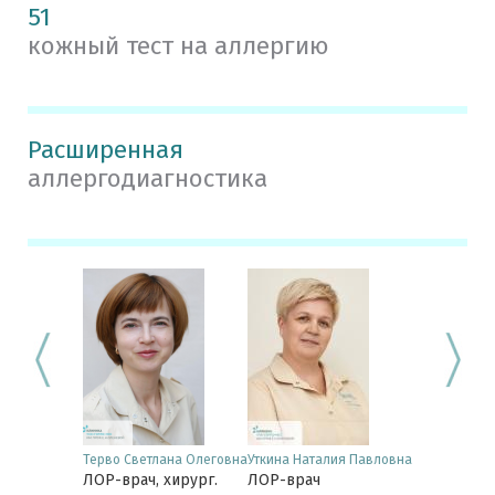
51
кожный тест на аллергию
Расширенная
аллергодиагностика
 Елена
Терво Светлана Олеговна
Уткина Наталия Павловна
Синдяев Але
вна
ЛОР-врач, хирург.
ЛОР-врач
Викторович